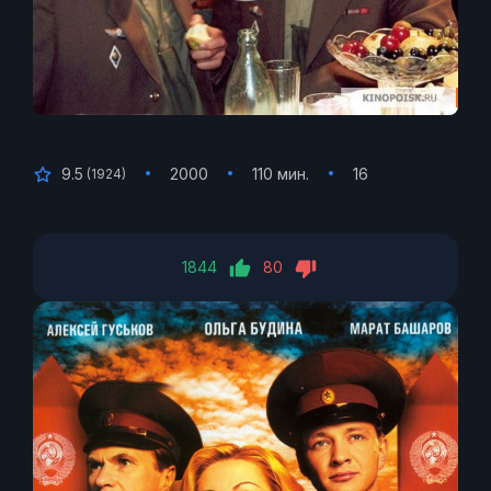
9.5
2000
110 мин.
16
(
1924
)
1844
80