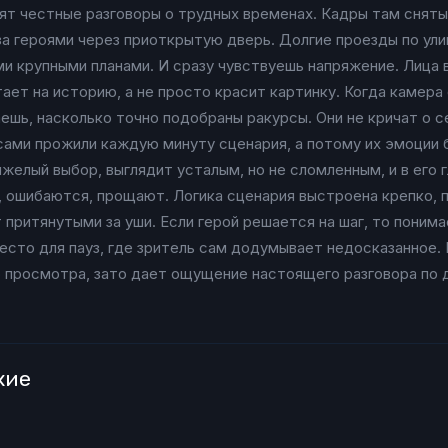
нят честные разговоры о трудных временах. Кадры там сняты
за героями через приоткрытую дверь. Долгие проезды по ули
и крупными планами. И сразу чувствуешь напряжение. Лица 
ает на историю, а не просто красит картинку. Когда камер
шь, насколько точно подобраны ракурсы. Они не кричат о се
 сами прожили каждую минуту сценария, а потому их эмоции 
желый выбор, выглядит усталым, но не сломленным, и в его г
т, ошибаются, прощают. Логика сценария выстроена крепко,
притянутыми за уши. Если герой решается на шаг, то понима
сто для пауз, где зритель сам додумывает недосказанное. В
о просмотра, зато дает ощущение настоящего разговора по 
хие