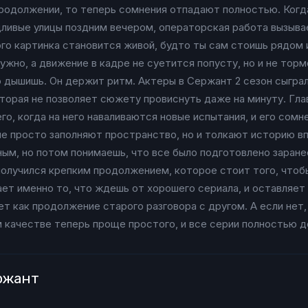
 продолжении, то теперь сомнения отпадают полностью. Ког
ливые улицы поздним вечером, операторская работа вызыва
ого картинка становится живой, будто ты сам стоишь рядом
нужно, а движение в кадре не суетится попусту, но и не тор
о дышишь. Он держит ритм. Актеры в Сержант 2 сезон сыграл
оторая не позволяет сюжету провиснуть даже на минуту. Гла
го, когда на него наваливаются новые испытания, и его сом
не просто заполняют пространство, но и толкают историю в
ым, но потом понимаешь, что все было подготовлено заранее
получился крепким продолжением, которое стоит того, чтоб
ет именно то, что ждешь от хорошего сериала, и оставляет
т как продолжение старого разговора с другом. А если нет,
 качестве теперь проще простого, и все серии полностью д
ржант