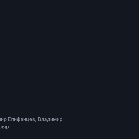
мир Епифанцев, Владимир
уляр