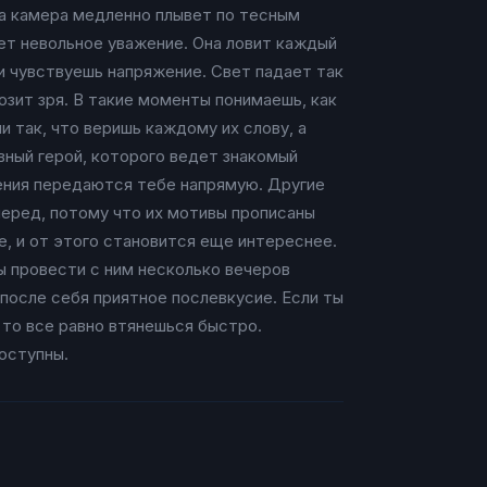
да камера медленно плывет по тесным
ет невольное уважение. Она ловит каждый
 и чувствуешь напряжение. Свет падает так
мозит зря. В такие моменты понимаешь, как
и так, что веришь каждому их слову, а
вный герой, которого ведет знакомый
нения передаются тебе напрямую. Другие
перед, потому что их мотивы прописаны
, и от этого становится еще интереснее.
ы провести с ним несколько вечеров
 после себя приятное послевкусие. Если ты
 то все равно втянешься быстро.
оступны.