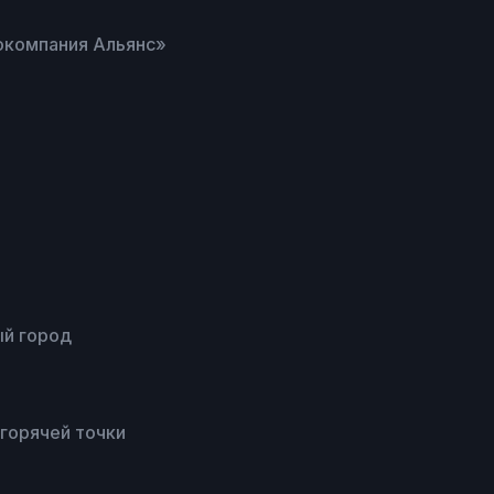
окомпания Альянс»
ый город
горячей точки